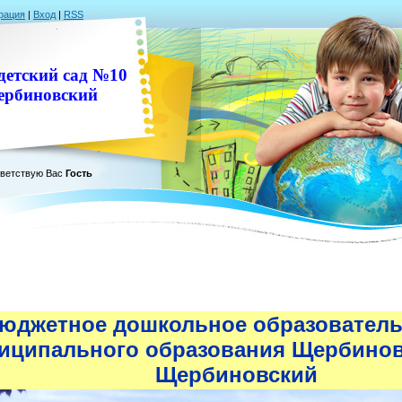
рация
|
Вход
|
RSS
етский
сад №10
ербиновский
ветствую Вас
Гость
юджетное дошкольное образователь
ниципального образования Щербинов
Щербиновский