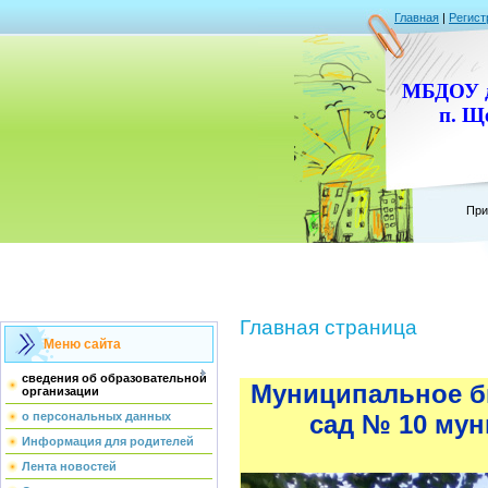
Главная
|
Регист
МБДОУ д
п. Щ
При
Главная страница
Меню сайта
сведения об образовательной
Муниципальное б
организации
о персональных данных
сад № 10 му
Информация для родителей
Лента новостей