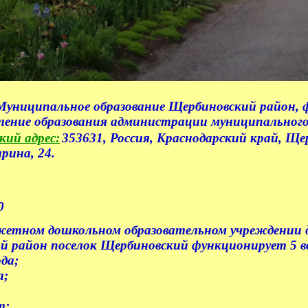
Муниципальное образование Щербиновский район, 
ление образования администрации муниципального
ий адрес:
353631, Россия, Краснодарский край, Ще
рина, 24.
0
ном дошкольном образовательном учреждении де
й район поселок Щербиновский функционирует 5 в
ода;
а;
т;