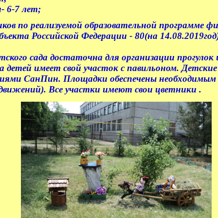
 6-7 лет;
ков по реализуемой образовательной программе ф
ъекта Российской Федерации - 80(на 14.08.2019год)
кого сада достаточна для организации прогулок и
 детей имеет свой участок с павильоном. Детские
иями СанПин. Площадки обеспечены необходимым о
движений). Все участки имеют свои цветники .