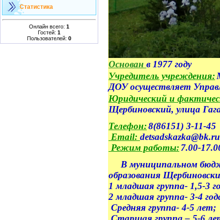
Статистика
Онлайн всего:
1
Гостей:
1
Пользователей:
0
Основан
в 1977 году
Учредитель учреждения:
ДОУ осуществляет Управ
Юридический и фактическ
Щербиновский, улица Гага
Телефон:
8(86151) 3-11-45
Email:
detsadskazka@bk.ru
Режим работы:
7.00-17.0
В муниципальном бюджет
образования Щербиновски
1 младшая группа- 1,5-3 г
2 младшая группа- 3-4 год
Средняя группа- 4-5 лет;
Старшая группа – 5-6 ле