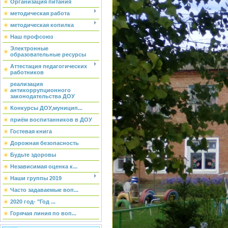
Организация питания
методическая работа
методическая копилка
Наш профсоюз
Электронные
образовательные ресурсы
Аттестация педагогических
работников
реализация
антикоррупционного
законодательства ДОУ
Конкурсы ДОУ,муницип...
приём воспитанников в ДОУ
Гостевая книга
Дорожная безопасность
Будьте здоровы
Независимая оценка к...
Наши группы 2019
Часто задаваемые воп...
2020 год- "Год ...
Горячая линия по воп...